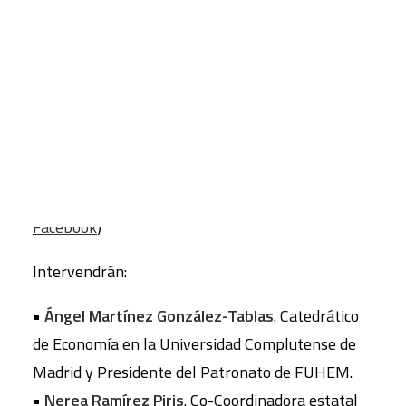
En la sede de
Espacio ECOOO
, situada en el
CART
número 11 de la calle Escuadra,
a las 18.30
Tu carrito está vacío.
horas
, tendrán lugar tres debates con los temas
y los ponentes que se detallan a continuación:
“
Una economía inclusiva ante la crisis ecosocial
”
(25 de noviembre de 2015). (
Enlace al evento en
Facebook
)
Intervendrán:
•
Ángel Martínez González-Tablas
. Catedrático
de Economía en la Universidad Complutense de
Madrid y Presidente del Patronato de FUHEM.
•
Nerea Ramírez Piris
. Co-Coordinadora estatal