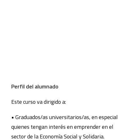
posible otra forma de entender la economía.
CART
Este curso persigue, como objetivo general, dotar
Tu carrito está vacío.
al alumnado de los conocimientos y las
competencias necesarias para crear, desarrollar,
gestionar, investigar, innovar y liderar empresas
de Economía Social y Solidaria, así como para
facilitar la cooperación entre ellas.
Perfil del alumnado
Este curso va dirigido a:
• Graduados/as universitarios/as, en especial
quienes tengan interés en emprender en el
sector de la Economía Social y Solidaria.