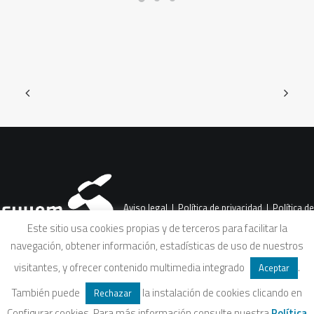
Aviso legal
|
Política de privacidad
|
Política de
Este sitio usa cookies propias y de terceros para facilitar la
navegación, obtener información, estadísticas de uso de nuestros
cookies
|
Condiciones legales de venta
visitantes, y ofrecer contenido multimedia integrado
.
Aceptar
También puede
la instalación de cookies clicando en
Rechazar
Configurar cookies. Para más información consulte nuestra
Política