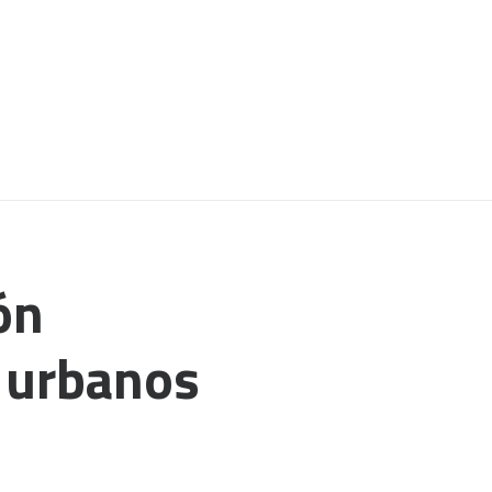
ón
s urbanos