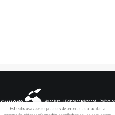
CART
Tu carrito está vacío.
Aviso legal
|
Política de privacidad
|
Política de
Este sitio usa cookies propias y de terceros para facilitar la
navegación, obtener información, estadísticas de uso de nuestros