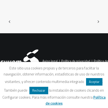
Aviso legal
|
Política de privacidad
|
Política de
Este sitio usa cookies propias y de terceros para facilitar la
navegación, obtener información, estadísticas de uso de nuestros
cookies
|
Condiciones legales de venta
visitantes, y ofrecer contenido multimedia integrado
.
Aceptar
También puede
la instalación de cookies clicando en
Rechazar
Configurar cookies. Para más información consulte nuestra
Política
de cookies