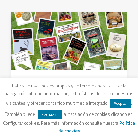
8 junio, 2017
Este sitio usa cookies propias y de terceros para facilitar la
AGROECOLOGÍA: Selección de
navegación, obtener información, estadísticas de uso de nuestros
Libros
visitantes, y ofrecer contenido multimedia integrado
.
Aceptar
También puede
la instalación de cookies clicando en
Recopilación bibliográfica de expertos…
Rechazar
Configurar cookies. Para más información consulte nuestra
Política
de cookies