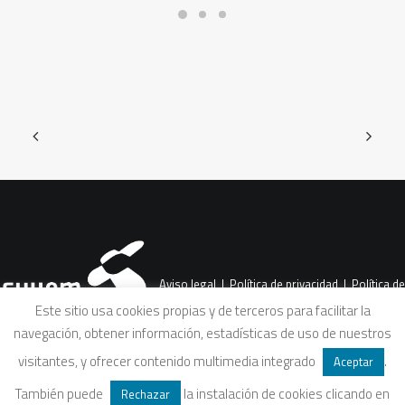
Aviso legal
|
Política de privacidad
|
Política de
Este sitio usa cookies propias y de terceros para facilitar la
navegación, obtener información, estadísticas de uso de nuestros
cookies
|
Condiciones legales de venta
visitantes, y ofrecer contenido multimedia integrado
.
Aceptar
También puede
la instalación de cookies clicando en
Rechazar