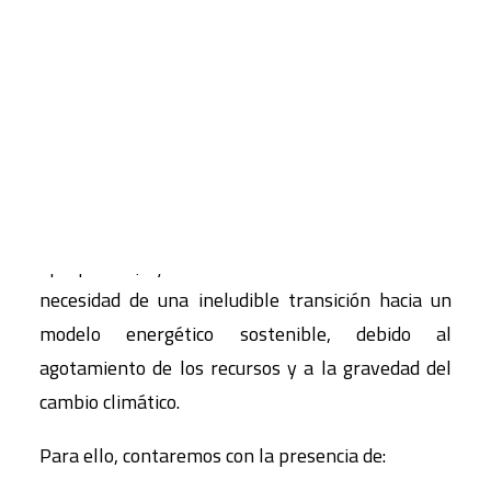
11.
28012
CART
Madrid.
Tu carrito está vacío.
Abordaremos aspectos relacionados con la
energía, que aunque es indispensable para el
sustento de la vida humana, está y ha estado
siempre vinculada a distintas formas de
apropiación, y hablaremos también sobre la
necesidad de una ineludible transición hacia un
modelo energético sostenible, debido al
agotamiento de los recursos y a la gravedad del
cambio climático.
Para ello, contaremos con la presencia de: