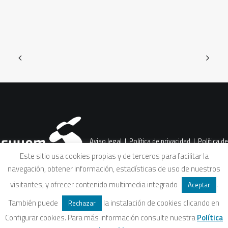
Aviso legal
|
Política de privacidad
|
Política de
Este sitio usa cookies propias y de terceros para facilitar la
navegación, obtener información, estadísticas de uso de nuestros
cookies
|
Condiciones legales de venta
visitantes, y ofrecer contenido multimedia integrado
.
Aceptar
También puede
la instalación de cookies clicando en
Rechazar
Configurar cookies. Para más información consulte nuestra
Política