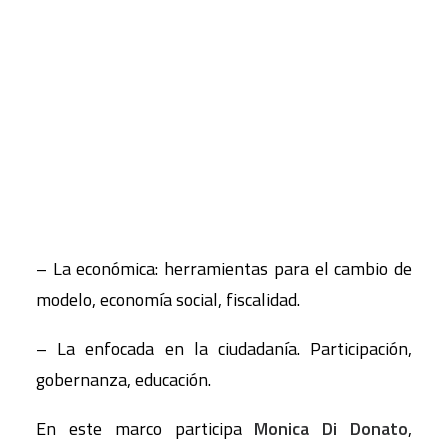
abordan cuatro escalas:
CART
– La física: espacio público y sus funciones,
Tu carrito está vacío.
movilidad, espacios verdes, espacios construidos y
rehabilitación.
– La ecológica: cambio climático, transición
energética, adaptación.
– La económica: herramientas para el cambio de
modelo, economía social, fiscalidad.
– La enfocada en la ciudadanía. Participación,
gobernanza, educación.
En este marco participa
Monica Di Donato
,