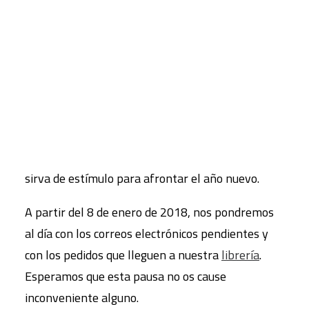
Montserrat,
compartimos con quienes seguís
nuestra actividad las sensaciones de esta recta
CART
final de año. Sin duda, es tiempo de balance y
Tu carrito está vacío.
nostalgia, pero también de preguntarnos por lo
que queda pendiente, por el reto que no
alcanzamos y habrá que volver a intentar.
Prestemos atención a la mirada de los más
peques de nuestras aulas y que su ilusión nos
sirva de estímulo para afrontar el año nuevo.
A partir del 8 de enero de 2018, nos pondremos
al día con los correos electrónicos pendientes y
con los pedidos que lleguen a nuestra
librería
.
Esperamos que esta pausa no os cause
inconveniente alguno.