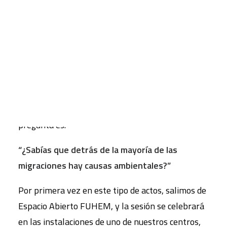
28 de febrero, a las 16.30 horas, tendrá lugar la
sexta sesión de
”Al salir del cole”
, un ciclo de
CART
Tu carrito está vacío.
‘
Diálogos y experiencias educativas’
donde
debatimos a partir de una diversidad de miradas,
en la que también incluimos la visión de
profesorado y alumnado, tanto de FUHEM como
de otros centros escolares. En esta ocasión, la
pregunta es:
“¿Sabías que detrás de la mayoría de las
migraciones hay causas ambientales?”
Por primera vez en este tipo de actos, salimos de
Espacio Abierto FUHEM, y la sesión se celebrará
en las instalaciones de uno de nuestros centros,