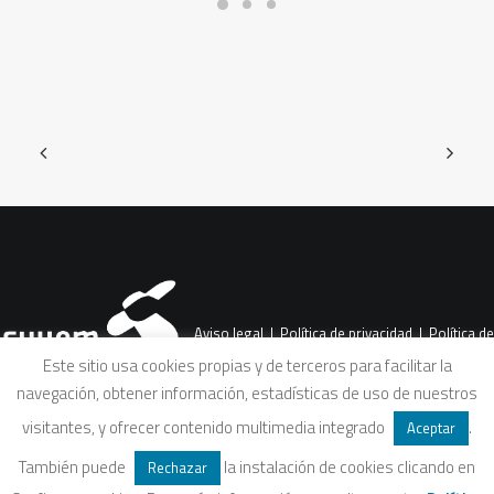
Aviso legal
|
Política de privacidad
|
Política de
Este sitio usa cookies propias y de terceros para facilitar la
navegación, obtener información, estadísticas de uso de nuestros
cookies
|
Condiciones legales de venta
visitantes, y ofrecer contenido multimedia integrado
.
Aceptar
También puede
la instalación de cookies clicando en
Rechazar