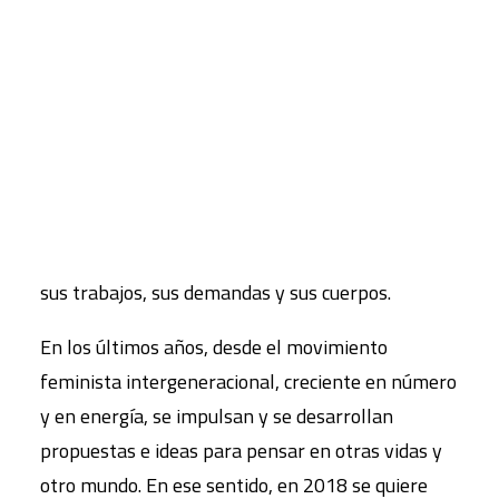
Tras la convocatoria de paro del 8 de marzo de
CART
2017, al grito de “ni una menos, vivas nos
Tu carrito está vacío.
queremos” que lanzaron las feministas
argentinas, se llevó a cabo la primera huelga
global de mujeres de trabajo productivo y
reproductivo. Millones de mujeres de 70 países se
contagian y ocupan las calles para hacer visibles
sus trabajos, sus demandas y sus cuerpos.
En los últimos años, desde el movimiento
feminista intergeneracional, creciente en número
y en energía, se impulsan y se desarrollan
propuestas e ideas para pensar en otras vidas y
otro mundo. En ese sentido, en 2018 se quiere