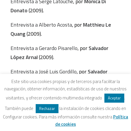
Entrevista a Serge Latouche
, por
Monica Di
Donato
(2009).
Entrevista a Alberto Acosta
, por
Matthieu Le
Quang
(2009).
Entrevista a Gerardo Pisarello
, por
Salvador
López Arnal
(2009).
Entrevista a José Luis Gordillo
, por
Salvador
López Arnal
(2009).
Este sitio usa cookies propias y de terceros para facilitar la
navegación, obtener información, estadísticas de uso de nuestros
Entrevista a Francisco Fernández Buey
, por
Nuria
visitantes, y ofrecer contenido multimedia integrado
.
Aceptar
del Viso
(2009).
También puede
la instalación de cookies clicando en
Rechazar
Configurar cookies. Para más información consulte nuestra
Política
Entrevista a Paul Nicholson
, por
Nuria del Viso
de cookies
(2009).