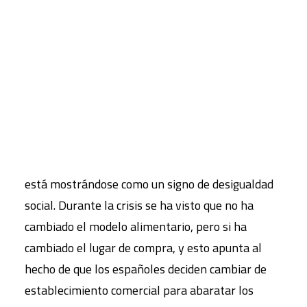
puede destacar algún elemento importante en
términos de desigualdades, problemas y
CART
cambios en el acceso?
Tu carrito está vacío.
Cecilia Díaz-Méndez (CDM)
:
El cambio que creo
que resulta más sorprendente, en términos de
desigualdad, es la obesidad; no solamente porque
ha aumentado, sino porque este aumento se está
produciendo en los hogares más desfavorecidos,
está mostrándose como un signo de desigualdad
social. Durante la crisis se ha visto que no ha
cambiado el modelo alimentario, pero si ha
cambiado el lugar de compra, y esto apunta al
hecho de que los españoles deciden cambiar de
establecimiento comercial para abaratar los