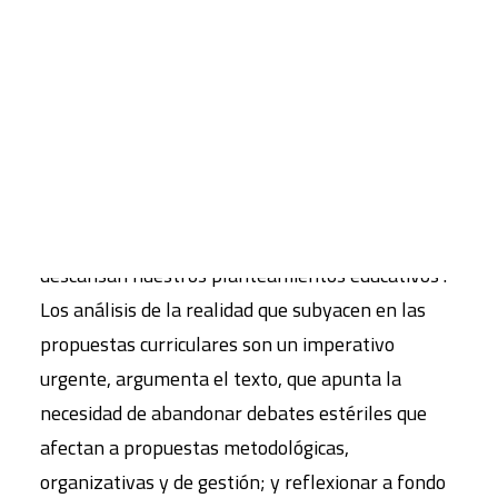
CART
Tu carrito está vacío.
En todas ellas ha coincidido un elemento común
que subraya Víctor M. Rodríguez: “las propuestas
se han dirigido al cuestionamiento más profundo
de los enfoques epistemológicos sobre los que
descansan nuestros planteamientos educativos”.
Los análisis de la realidad que subyacen en las
propuestas curriculares son un imperativo
urgente, argumenta el texto, que apunta la
necesidad de abandonar debates estériles que
afectan a propuestas metodológicas,
organizativas y de gestión; y reflexionar a fondo