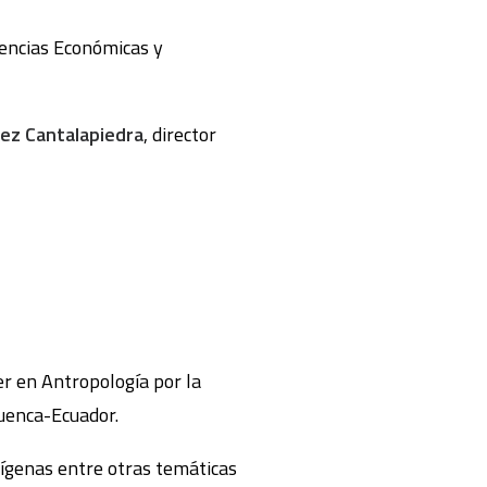
iencias Económicas y
rez Cantalapiedra
, director
er en Antropología por la
Cuenca-Ecuador.
ndígenas entre otras temáticas