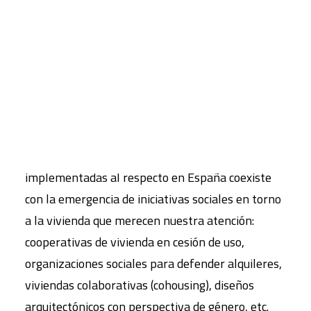
en un activo financiero especulativo ha provocado
que coexistan miles de viviendas vacías y muchas
CART
más personas con dificultades para el acceso a la
Tu carrito está vacío.
vivienda, ya sea en propiedad o en alquiler, pese a
la condición de derecho que tiene.
En este contexto, la ineficacia que hasta el
momento han tenido las políticas públicas
implementadas al respecto en España coexiste
con la emergencia de iniciativas sociales en torno
a la vivienda que merecen nuestra atención:
cooperativas de vivienda en cesión de uso,
organizaciones sociales para defender alquileres,
viviendas colaborativas (cohousing), diseños
arquitectónicos con perspectiva de género, etc.