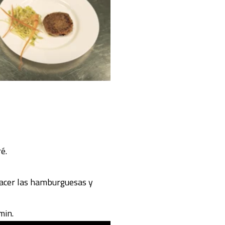
é.
hacer las hamburguesas y
min.