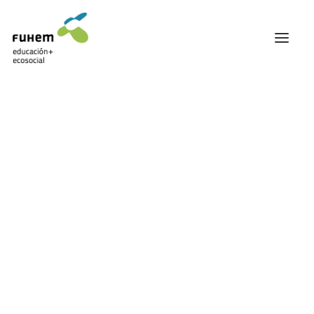
FUHEM
ÁREA EDUCATIVA
ÁREA ECOSOCIAL
60 ANIVERSARIO
PATRONATO Y EQUIPO DIRECTIVO
Mujeres
TRANSPARENCIA Y BUENAS PRÁCTICAS
TRAYECTORIA
PREMIOS Y RECONOCIMIENTOS
TRABAJAMOS EN RED
TRABAJA EN FUHEM
COMUNIDAD FUHEM