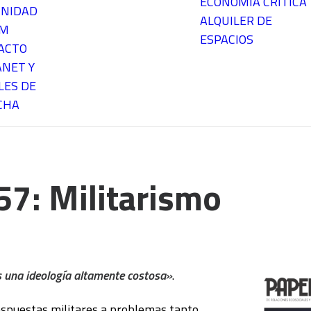
ECONOMÍA CRÍTICA
NIDAD
ALQUILER DE
EM
ESPACIOS
ACTO
ANET Y
LES DE
CHA
57: Militarismo
s una ideología altamente costosa»
.
espuestas militares a problemas tanto