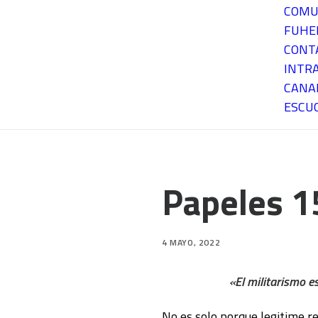
COMU
FUH
CONT
INTR
CANA
ESCU
Papeles 1
4 MAYO, 2022
«El militarismo e
No es solo porque legitime r