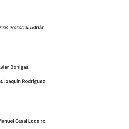
risis ecosocial,
Adrián
vier Bohigas
.
s,
Joaquín Rodríguez
Manuel Casal Lodeiro
.