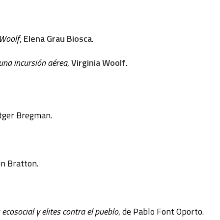
 Woolf
,
Elena Grau Biosca
.
una incursión aérea
,
Virginia Woolf
.
utger Bregman.
in Bratton.
s ecosocial y elites contra el pueblo
, de Pablo Font Oporto.