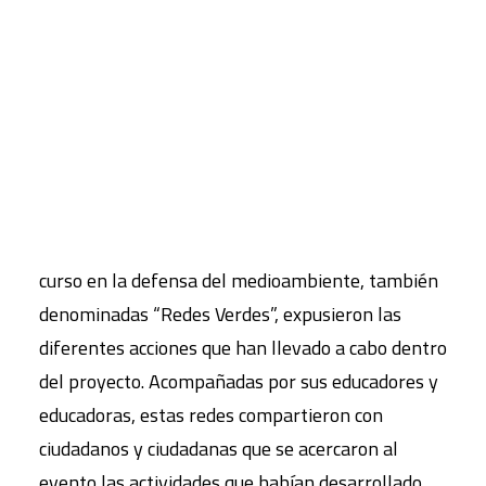
para construir una ciudad sostenible y resiliente’,
que cuenta con el apoyo del Ayuntamiento de
CART
Tu carrito está vacío.
Madrid y en el que colaboran Entreculturas y
FUHEM.
Durante dos horas, los grupos juveniles del
colegio de las BVM Irlandesas Madrid y el Colegio
Lourdes FUHEM, que trabajan durante todo el
curso en la defensa del medioambiente, también
denominadas “Redes Verdes”, expusieron las
diferentes acciones que han llevado a cabo dentro
del proyecto. Acompañadas por sus educadores y
educadoras, estas redes compartieron con
ciudadanos y ciudadanas que se acercaron al
evento las actividades que habían desarrollado