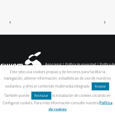
Aviso legal
|
Política de privacidad
|
Política de
Este sitio usa cookies propias y de terceros para facilitar la
navegación, obtener información, estadísticas de uso de nuestros
cookies
|
Condiciones legales de venta
visitantes, y ofrecer contenido multimedia integrado
.
Aceptar
También puede
la instalación de cookies clicando en
Rechazar
Configurar cookies. Para más información consulte nuestra
Política
de cookies