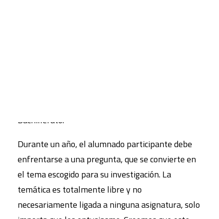
la formación y posibilidad de acceso a cierta
información.
CART
Tu carrito está vacío.
La propuesta de este proyecto de innovación va
dirigida al alumnado de 1º de Bachillerato que en
la primera evaluación esté en condiciones de
poder afrontar una carga de trabajo e implicación
como la que supone este reto, y finaliza en 2º de
Bachillerato.
Durante un año, el alumnado participante debe
enfrentarse a una pregunta, que se convierte en
el tema escogido para su investigación. La
temática es totalmente libre y no
necesariamente ligada a ninguna asignatura, solo