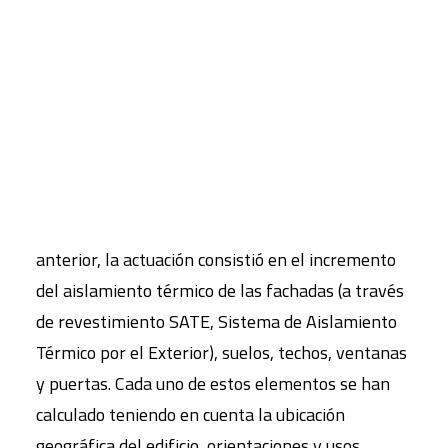
la concesión de la subvención del Programa de
Rehabilitación Energética de Edificios (PREE). Han
CART
supuesto mejorar toda la envolvente térmica
Tu carrito está vacío.
siguiendo los criterios de ejecución y cálculos
considerados tanto en el proyecto como en la
documentación aportada para la solicitud de la
subvención, así como los cálculos realizados
previos a la ejecución de la obra. Según lo
anterior, la actuación consistió en el incremento
del aislamiento térmico de las fachadas (a través
de revestimiento SATE, Sistema de Aislamiento
Térmico por el Exterior), suelos, techos, ventanas
y puertas. Cada uno de estos elementos se han
calculado teniendo en cuenta la ubicación
geográfica del edificio, orientaciones y usos.