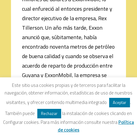
cual enfureció al entonces presidente y
director ejecutivo de la empresa, Rex
Tillerson. Un año más tarde, Exxon
anunció que, súbitamente, había
encontrado noventa metros de petróleo
de buena calidad y cuando se observa el
acuerdo de reparto de producción entre
Guyana y ExxonMobil, la empresa se
quedó con el 75 % de las ganancias del
Este sitio usa cookies propias y de terceros para facilitar la
navegación, obtener información, estadísticas de uso de nuestros
petróleo para recuperar costos y el
visitantes, y ofrecer contenido multimedia integrado
.
Aceptar
resto lo repartió en partes iguales con
Guyana. Además, el artículo 32 del
También puede
la instalación de cookies clicando en
Rechazar
Acuerdo de Estabilidad establece que el
Configurar cookies. Para más información consulte nuestra
Política
de cookies
Gobierno no podrá “enmendar,