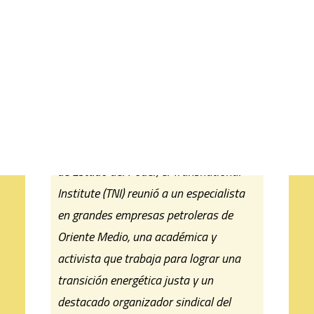
La energía basada en los
CART
Tu carrito está vacío.
combustibles fósiles es un pilar del
sistema capitalista que ha
concentrado poder y riqueza y
amenaza la vida en la Tierra. Para el
ensayo introductorio de esta edición
de Estado del Poder, el Transnational
Institute (TNI) reunió a un especialista
en grandes empresas petroleras de
Oriente Medio, una académica y
activista que trabaja para lograr una
transición energética justa y un
destacado organizador sindical del