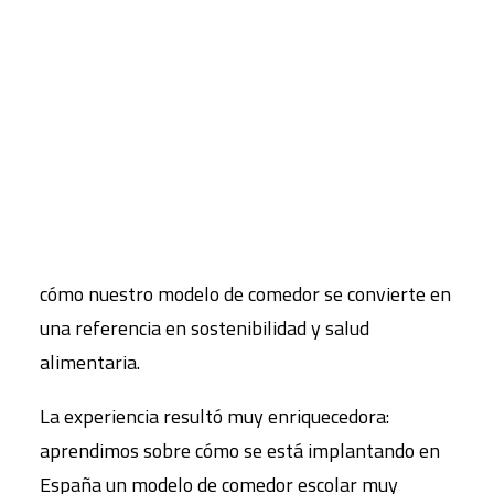
del Ministerio de Derechos Sociales, Consumo y
Agenda 2030 se acercaron para felicitarnos por
CART
el trabajo que realizamos en nuestros centros.
Tu carrito está vacío.
Uno de los momentos más destacados fue
nuestra participación en los talleres interactivos,
donde presentamos el proyecto “Alimentando
otros modelos”. FUHEM fue el único centro
educativo que expuso su iniciativa, mostrando
cómo nuestro modelo de comedor se convierte en
una referencia en sostenibilidad y salud
alimentaria.
La experiencia resultó muy enriquecedora:
aprendimos sobre cómo se está implantando en
España un modelo de comedor escolar muy