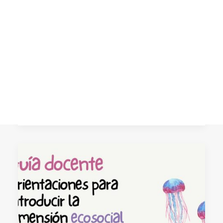
semillas de una escuela
democrática, justa y
CART
sostenible
Tu carrito está vacío.
Las VIII Jornadas de Educación Ecosocial
reunieron a docentes, colectivos
sociales, alumnado y agentes
comunitarios…