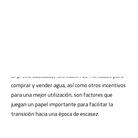
conforman el uso del agua en la actualidad
promueven con mayor frecuencia el mal uso y el
CART
Tu carrito está vacío.
desperdicio que la conservación y el uso
inteligente. El cambio hacia patrones más
eficientes, ecológicamente sanos y sostenibles de
uso del agua requiere de cambios importantes en
la forma de evaluar, ubicar y manejar el recurso.
El precio adecuado, la creación de mercados para
comprar y vender agua, así como otros incentivos
para una mejor utilización, son factores que
juegan un papel importante para facilitar la
transición hacia una época de escasez.