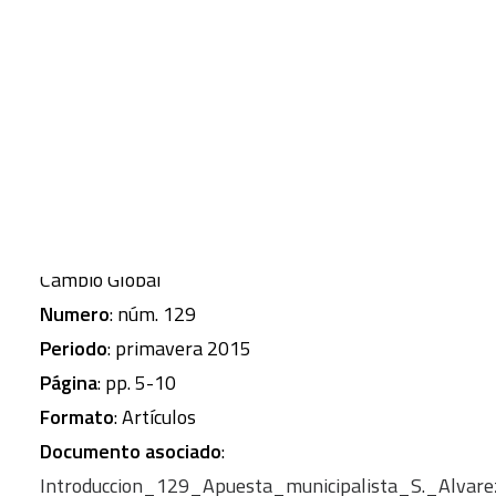
de la economía y la desmaterialización de los
estilos de vida urbanos.
CART
Tu carrito está vacío.
Autor
: ÁLVAREZ CANTALAPIEDRA, Santiago
Revista
: Papeles de Relaciones Ecosociales y
Cambio Global
Numero
: núm. 129
Periodo
: primavera 2015
Página
: pp. 5-10
Formato
: Artículos
Documento asociado
:
Introduccion_129_Apuesta_municipalista_S._Alvare