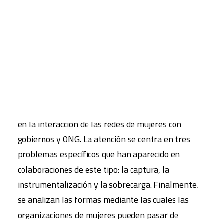
El texto está estructurado en tres partes: la
primera examina críticamente los
CART
planteamientos basados en el género que
Tu carrito está vacío.
gobiernan los esfuerzos por implicar a las
mujeres en los programas de desarrollo, además
de identificar algunas características comunes del
capital social de las mujeres. La segunda sección
explora algunas de las tensiones que han surgido
en la interacción de las redes de mujeres con
gobiernos y ONG. La atención se centra en tres
problemas específicos que han aparecido en
colaboraciones de este tipo: la captura, la
instrumentalización y la sobrecarga. Finalmente,
se analizan las formas mediante las cuales las
organizaciones de mujeres pueden pasar de