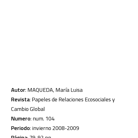
medida en que quedan a merced de pánicos
populares –como “esclavas sexuales” –y de la
CART
Tu carrito está vacío.
falta de reconocimiento de su capacidad de
agencia, y de la realidad de sus proyectos
emancipadores.
Autor
: MAQUEDA, María Luisa
Revista
: Papeles de Relaciones Ecosociales y
Cambio Global
Numero
: num. 104
Periodo
: invierno 2008-2009
Página
: 79-92 pp.