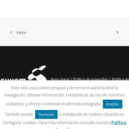
PREV
Aviso legal
|
Política de privacidad
|
Política de
Este sitio usa cookies propias y de terceros para facilitar la
navegación, obtener información, estadísticas de uso de nuestros
cookies
|
Condiciones legales de venta
visitantes, y ofrecer contenido multimedia integrado
.
Aceptar
También puede
la instalación de cookies clicando en
Rechazar
Configurar cookies. Para más información consulte nuestra
Política