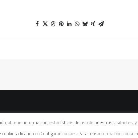
vacidad
|
Política de cookies
|
Condiciones legales de venta
ación, obtener información, estadísticas de uso de nuestros visitantes,
de cookies clicando en Configurar cookies. Para más información consul