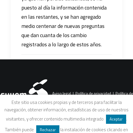
puesto al día la información contenida
en las restantes, y se han agregado
medio centenar de nuevas preguntas
que dan cuanta de los cambio
registrados a lo largo de estos años.
Aviso legal
|
Política de privacidad
|
Política de
Este sitio usa cookies propias y de terceros para facilitar la
navegación, obtener información, estadísticas de uso de nuestros
cookies
|
Condiciones legales de venta
visitantes, y ofrecer contenido multimedia integrado
.
Aceptar
También puede
la instalación de cookies clicando en
Rechazar