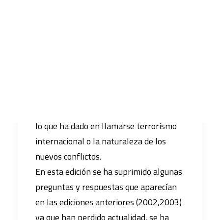
sobre fenómenos como la pervivencia
de la relación Norte-Sur al amparo de la
CART
globalización capitalista, las agresiones
Tu carrito está vacío.
medioambientales, los problemas de
Naciones Unidas, el papel hegemónico
de Estados Unidos, la condición de la
Organización del Tratado del Atlántico
Norte, el intervencionismo humanitario,
lo que ha dado en llamarse terrorismo
internacional o la naturaleza de los
nuevos conflictos.
En esta edición se ha suprimido algunas
preguntas y respuestas que aparecían
en las ediciones anteriores (2002,2003)
ya que han perdido actualidad, se ha