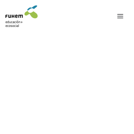
FUHEM
ÁREA EDUCATIVA
ÁREA ECOSOCIAL
60 ANIVERSARIO
PATRONATO Y EQUIPO DIRECTIVO
TRANSPARENCIA Y BUENAS PRÁCTICAS
TRAYECTORIA
PREMIOS Y RECONOCIMIENTOS
TRABAJAMOS EN RED
TRABAJA EN FUHEM
COMUNIDAD FUHEM