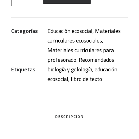
y
Geología
3º
Categorías
Educación ecosocial
,
Materiales
de
curriculares ecosociales
,
la
Materiales curriculares para
ESO
profesorado
,
Recomendados
cantidad
Etiquetas
biología y gelología
,
educación
ecosocial
,
libro de texto
DESCRIPCIÓN