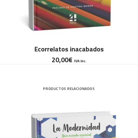
Es
AÑADIR AL CARRITO
Ecorrelatos inacabados
pr
20,00
€
ti
IVA inc.
mú
va
La
PRODUCTOS RELACIONADOS
op
se
pu
el
en
la