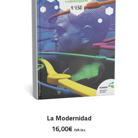
pá
de
pr
AÑADIR AL CARRITO
La Modernidad
16,00
€
IVA inc.