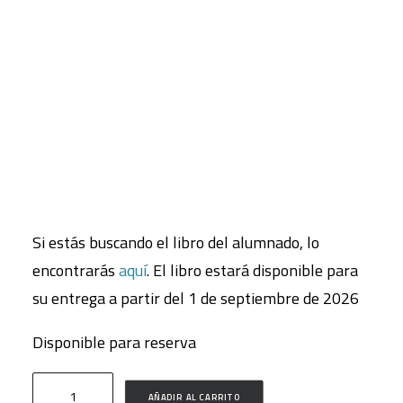
LIBRO DEL PROFESORADO
¡Menudos cuerpazos!
Nuestras funciones vitales! es un libro para
CART
trabajar la Biología y Geología de 3º de ESO con
Tu carrito está vacío.
enfoque ecosocial a través de situaciones de
aprendizaje.
Aborda todas las competencias específicas,
saberes básicos y criterios de evaluación usando
metodologías activas.
Si estás buscando el libro del alumnado, lo
encontrarás
aquí
. El libro estará disponible para
su entrega a partir del 1 de septiembre de 2026
Disponible para reserva
Biología
AÑADIR AL CARRITO