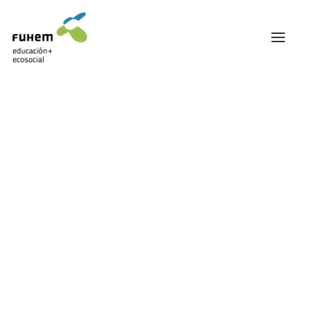
FUHEM
ÁREA EDUCATIVA
ÁREA ECOSOCIAL
60 ANIVERSARIO
PATRONATO Y EQUIPO DIRECTIVO
TRANSPARENCIA Y BUENAS PRÁCTICAS
TRAYECTORIA
PREMIOS Y RECONOCIMIENTOS
TRABAJAMOS EN RED
TRABAJA EN FUHEM
COMUNIDAD FUHEM