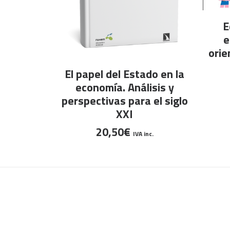
E
e
orie
AÑADIR AL CARRITO
El papel del Estado en la
economía. Análisis y
perspectivas para el siglo
XXI
20,50
€
IVA inc.