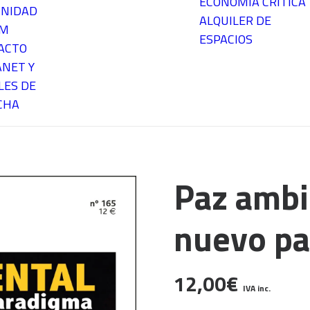
ECONOMÍA CRÍTICA
NIDAD
ALQUILER DE
EM
ESPACIOS
ACTO
ANET Y
LES DE
CHA
Paz ambi
nuevo p
12,00
€
IVA inc.