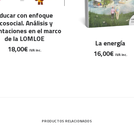
LEER MÁS
ducar con enfoque
cosocial. Análisis y
ntaciones en el marco
de la LOMLOE
AÑADIR AL CARRITO
La energía
18,00
€
IVA inc.
16,00
€
IVA inc.
PRODUCTOS RELACIONADOS