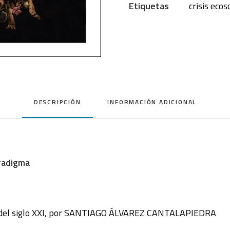
Etiquetas
crisis ecos
paradigma
cantidad
DESCRIPCIÓN
INFORMACIÓN ADICIONAL
aradigma
z del siglo XXI, por SANTIAGO ÁLVAREZ CANTALAPIEDRA