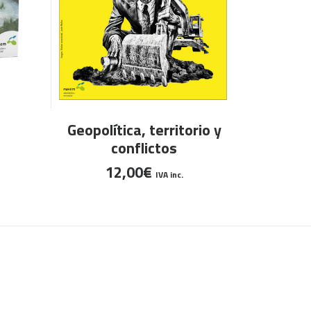
AÑADIR AL CARRITO
Geopolítica, territorio y
conflictos
12,00
€
IVA inc.