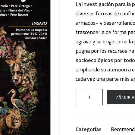
La
investigación para la 
diversas formas de confli
armados− y desarrollando
trascenderla de forma pac
agrava y se erige como la 
pugna por los recursos na
socioecológicos por tod
ampliando su atención a e
cada vez una parte más amp
Paz
AÑADIR A
ambiental.
Hacia
un
Categorías
Recomend
nuevo