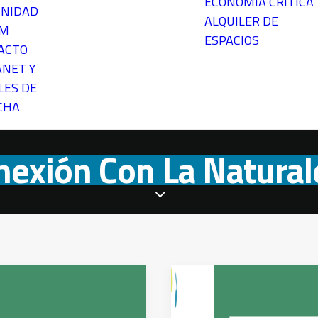
ECONOMÍA CRÍTICA
NIDAD
ALQUILER DE
EM
ESPACIOS
ACTO
ANET Y
LES DE
CHA
nexión Con La Natural