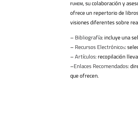
, su colaboración y as
FUHEM
ofrece un repertorio de libro
visiones diferentes sobre rea
–
Bibliografía
: incluye una s
–
Recursos Electrónico
: sel
s
–
Artículos
: recopilación lle
–
Enlaces Recomendados
: di
que ofrecen.