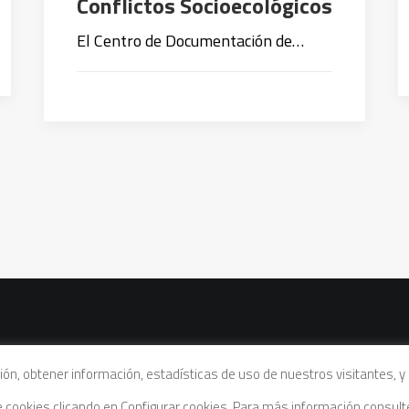
Conflictos Socioecológicos
El Centro de Documentación de…
vacidad
|
Política de cookies
|
Condiciones legales de venta
ación, obtener información, estadísticas de uso de nuestros visitantes,
de cookies clicando en Configurar cookies. Para más información consul