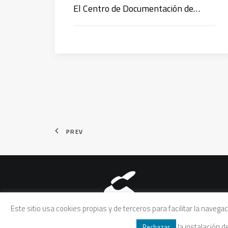
El Centro de Documentación de…
PREV
Aviso legal
|
Política de pri
Este sitio usa cookies propias y de terceros para facilitar la naveg
la instalación 
Rechazar