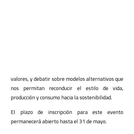
más vulnerables de la población mundial.
CART
Programa Seminario ¿Por qué perdemos
Tu carrito está vacío.
biodiversidad? Por ello, y coincidiendo con el Año
Internacional de la Diversidad Biológica,
Ecologistas en Acción organiza este Seminario
para identificar las causas subyacentes de la
pérdida de biodiversidad, revisar nuestros
valores, y debatir sobre modelos alternativos que
nos permitan reconducir el estilo de vida,
producción y consumo hacia la sostenibilidad.
El plazo de inscripción para este evento
permanecerá abierto hasta el 31 de mayo.