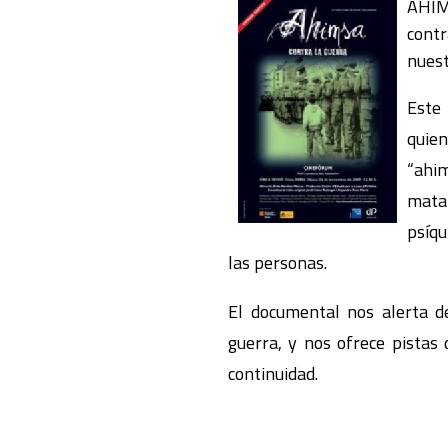
AHIM
contr
nuest
Este
quien
“ahim
matar
psíqu
las personas.
El documental nos alerta d
guerra, y nos ofrece pistas
continuidad.