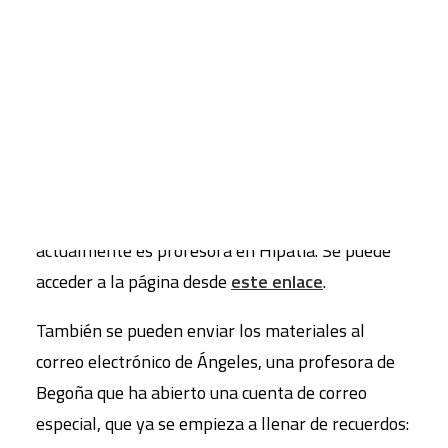
fotos, documentos, comentarios y todo aquello
que tenga que ver con la vida del
Colegio Begoña
.
CART
Tu carrito está vacío.
Para ello, de momento, hay dos vías abiertas. La
primera, el evento que se ha creado en Facebook,
al frente del cual está Socorro Medina Lara, una
antigua alumna de Begoña que tras trabajar
como docente en varios centros de FUHEM,
actualmente es profesora en Hipatia. Se puede
acceder a la página desde
este enlace
.
También se pueden enviar los materiales al
correo electrónico de Ángeles, una profesora de
Begoña que ha abierto una cuenta de correo
especial, que ya se empieza a llenar de recuerdos: