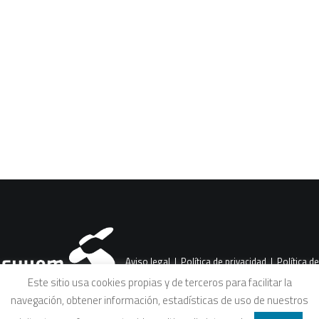
CART
Tu carrito está vacío.
Aviso legal
|
Política de privacidad
|
Política de
Este sitio usa cookies propias y de terceros para facilitar la
navegación, obtener información, estadísticas de uso de nuestros
cookies
|
Condiciones legales de venta