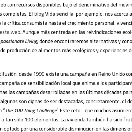
b con recursos disponibles bajo el denominativo del movim
s completas. El
blog
Vida sencilla
, por ejemplo, nos acerca 
 la crítica consumista hasta el crecimiento personal, viven
esta web
. Aunque más centrada en las reivindicaciones eco
assionate Living
,
donde encontraremos alternativas y conoc
de producción de alimentos más ecológicos y experiencias d
 difusión, desde 1995 existe una campaña en Reino Unido c
 campaña de sensibilización local que anima a los participa
chas las campañas desarrolladas en las últimas décadas para
ad algunas son dignas de ser destacadas; concretamente, el 
o “
The 100 Thing Challenge
”. Este reto –que muchos asumiero
a tan sólo 100 elementos. La vivienda también ha sido frut
 optado por una considerable disminución en las dimension