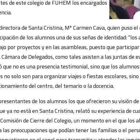
ntes de este colegio de FUHEM los encargados
encia.
directora de Santa Cristina, Mª Carmen Cava, quien puso el 
cipación de los alumnos una de sus señas de identidad: “los
bajo por proyectos y en las asambleas, puesto que particip
Cámara de Delegados, como tales asisten a las juntas de ev
ró que no es una presencia testimonial, sino que los alumnos
s no solo son para organizar viajes o fiestas escolares, si
cionamiento del centro, del temario o la docencia.
presentantes de los alumnos los que ofrecieron su visión de
que ya no está en Santa Cristina, relató su experiencia de c
a Comisión de Cierre del Colegio, un momento en el que lo
 las preocupaciones que podían tener las familias o el pers
onvirtieron en el canal para transmitir y atender las inqui