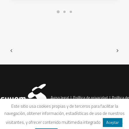
Aviso legal
|
Política de privacidad
|
Política de
Este sitio usa cookies propias y de terceros para facilitar la
navegación, obtener información, estadísticas de uso de nuestros
cookies
|
Condiciones legales de venta
visitantes, y ofrecer contenido multimedia integrado
.
Aceptar