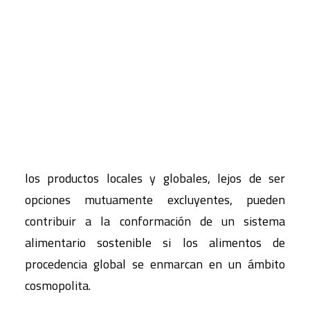
productos para ilustrar los conflictos potenciales
entre los ecologistas (que ensalzan los beneficios
CART
de los alimentos de procedencia local) y los
Tu carrito está vacío.
activistas de la justicia social (que defienden los
alimentos comercializados desde lejos con
criterios de comercio justo). Posteriormente,
recurrimos a la reforma de las políticas
alimentarias en las escuelas para demostrar que
los productos locales y globales, lejos de ser
opciones mutuamente excluyentes, pueden
contribuir a la conformación de un sistema
alimentario sostenible si los alimentos de
procedencia global se enmarcan en un ámbito
cosmopolita.