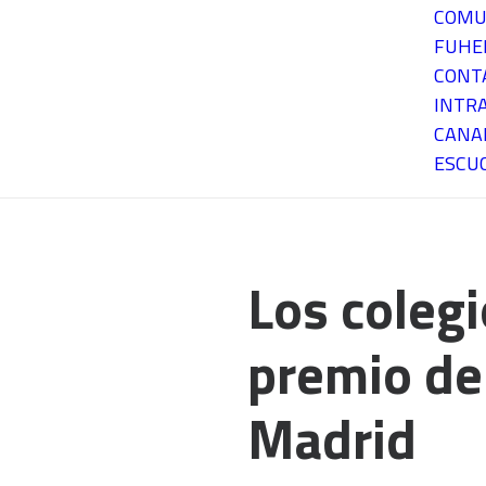
COMU
FUH
CONT
INTR
CANA
ESCU
Los coleg
premio de
Madrid