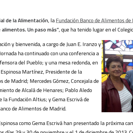
al de la Alimentación
, la
Fundación Banco de Alimentos de
e alimentos. Un paso más”
, que ha tenido lugar en el Coleg
ción y bienvenida, a cargo de Juan E. Iranzo y
 Jornada ha continuado con una conferencia a
efensora del Pueblo; y una mesa redonda, en
r Espinosa Martínez, Presidente de la
s de Madrid; Mercedes Gómez, Concejala de
miento de Alcalá de Henares; Pablo Aledo
e la Fundación Altius; y Gema Escrivá de
Banco de Alimentos de Madrid.
r Espinosa como Gema Escrivá han presentado la próxima 
los días 29 y 30 de noviembre y el 1 de diciembre de 2013. Co