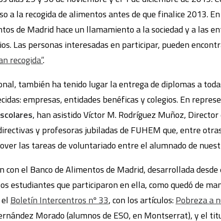
o a la recogida de alimentos antes de que finalice 2013. E
tos de Madrid hace un llamamiento a la sociedad y a las en
ios. Las personas interesadas en participar, pueden encont
an recogida”
.
ional, también ha tenido lugar la entrega de diplomas a tod
ecidas: empresas, entidades benéficas y colegios. En repres
escolares
, han asistido Víctor M. Rodríguez Muñoz, Director
directivas y profesoras jubiladas de FUHEM que, entre otras
ver las tareas de voluntariado entre el alumnado de nuestr
ón con el Banco de Alimentos de Madrid, desarrollada desde 
os estudiantes que participaron en ella, como quedó de man
 el
Boletín Intercentros nº 33
, con los artículos:
Pobreza a n
ernández Morado (alumnos de ESO, en Montserrat), y el tit