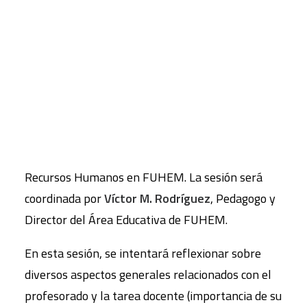
se contará con las aportaciones iniciales de dos
personas expertas en los distintos aspectos
CART
planteados:
Álvaro Marchesi
, Catedrático de
Tu carrito está vacío.
Psicología en la Universidad Complutense de
Madrid y actual Secretario General de la
Organización de Estados Iberoamericanos para la
Educación, la Ciencia y la Cultura (OEI); y
Elena
Sanmartín
, Licenciada en Derecho y Directora de
Recursos Humanos en FUHEM. La sesión será
coordinada por
Víctor M. Rodríguez
, Pedagogo y
Director del Área Educativa de FUHEM.
En esta sesión, se intentará reflexionar sobre
diversos aspectos generales relacionados con el
profesorado y la tarea docente (importancia de su