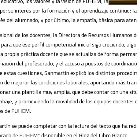
o educativo, los valores y la visión de FUHEM; la
po; su interés por la formación y el aprendizaje continuo; 
rés del alumnado; y por último, la empatía, básica para ate
esional de los docentes, la Directora de Recursos Humanos 
 para que ese perfil competencial inicial siga creciendo, alg
 la propia práctica docente que se actualiza de forma perma
mación del profesorado, y el acceso a puestos de coordinaci
e estas cuestiones, Sanmartín explicó los distintos procedi
in de mejorar las condiciones laborales, aportando más tran
onar una plantilla muy amplia, que debe contar con una situ
rabaje, y promoviendo la movilidad de los equipos docentes 
ros de FUHEM.
rtín se puede completar con la lectura del texto que ha re
esorado de FUHEM"
, disponible en el Blog del Libro Blanco.