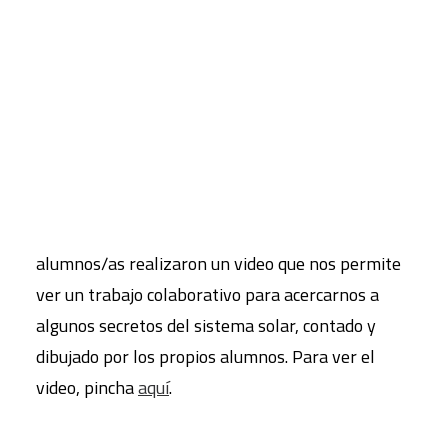
Materiales complementarios
CART
Tu carrito está vacío.
En
este enlace
, puedes acceder a un documento
que recoge las guías didácticas que sirvieron de
base para las actividades desarrolladas,
ilustradas por algunas fotografías.
Además, en el marco de este proyecto, los
alumnos/as realizaron un video que nos permite
ver un trabajo colaborativo para acercarnos a
algunos secretos del sistema solar, contado y
dibujado por los propios alumnos. Para ver el
video, pincha
aquí
.