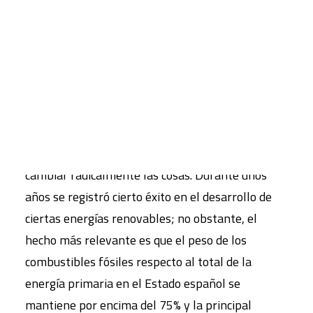
comunidades autónomas a la emisión de gases de
efecto invernadero y se profundiza en las
CART
consecuencias de las decisiones de consumo
Tu carrito está vacío.
privado en la generación de dichas emisiones.
El consumo energético ocasiona las emisiones
más importantes y sólo una transición hacia la
“descarbonización del modelo energético” podría
cambiar radicalmente las cosas. Durante unos
años se registró cierto éxito en el desarrollo de
ciertas energías renovables; no obstante, el
hecho más relevante es que el peso de los
combustibles fósiles respecto al total de la
energía primaria en el Estado español se
mantiene por encima del 75% y la principal