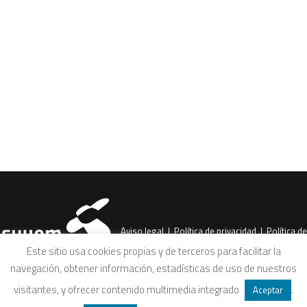
CART
Tu carrito está vacío.
Aviso legal
|
Política de privacidad
|
Política de
Este sitio usa cookies propias y de terceros para facilitar la
navegación, obtener información, estadísticas de uso de nuestros
cookies
|
Condiciones legales de venta
visitantes, y ofrecer contenido multimedia integrado
.
Aceptar